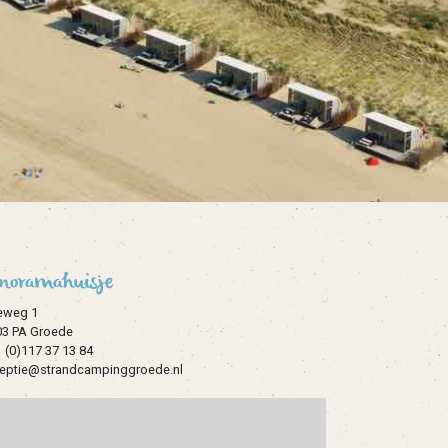
noramahuisje
eweg 1
03 PA Groede
 (0)117 37 13 84
ceptie@strandcampinggroede.nl