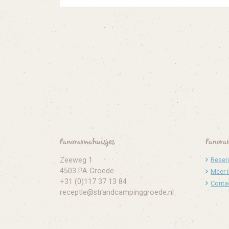
Panoramahuisjes
Panora
Zeeweg 1
Reser
4503 PA Groede
Meer 
+31 (0)117 37 13 84
Conta
receptie@strandcampinggroede.nl