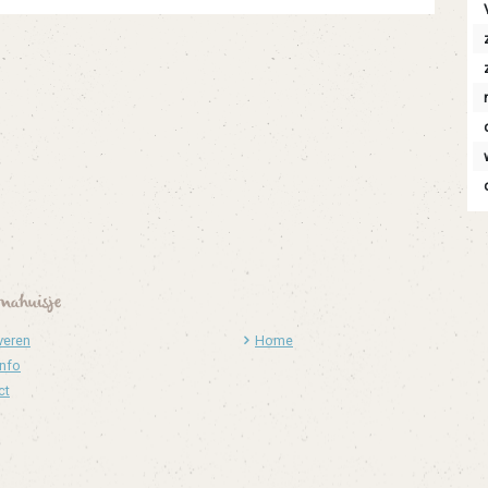
mahuisje
veren
Home
info
ct