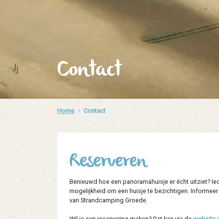
Contact
Home
Contact
​Reserveren
Benieuwd hoe een panoramahuisje er écht uitziet? Ied
mogelijkheid om een huisje te bezichtigen. Informeer
van Strandcamping Groede.
Wil je een reservering maken? Dat kan via de
website 